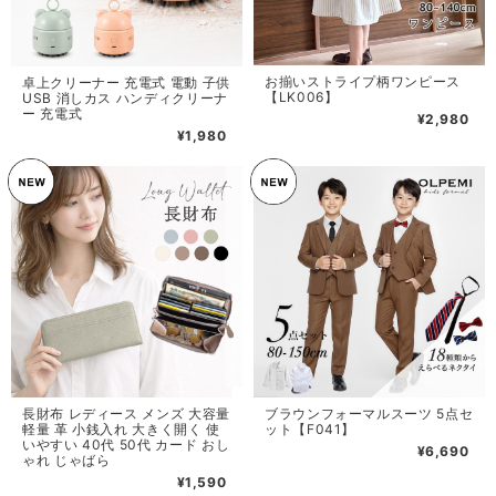
お揃いストライプ柄ワンピース
卓上クリーナー 充電式 電動 子供
【LK006】
USB 消しカス ハンディクリーナ
ー 充電式
¥2,980
¥1,980
長財布 レディース メンズ 大容量
ブラウンフォーマルスーツ 5点セ
軽量 革 小銭入れ 大きく開く 使
ット【F041】
いやすい 40代 50代 カード おし
¥6,690
ゃれ じゃばら
¥1,590