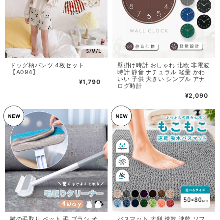
ドッグ柄パンツ 4枚セット
壁掛け時計 おしゃれ 北欧 非電波
【A094】
時計 静音 ナチュラル 軽量 かわ
いい 子供 大きい シンプル アナ
¥1,790
ログ時計
¥2,090
猫の毛取り ペット 毛 ブラシ 犬
バスマット 大判 速乾 速乾 ソフ