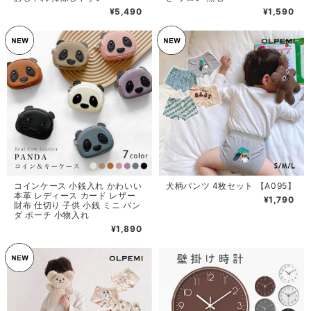
¥5,490
¥1,590
コインケース 小銭入れ かわいい
犬柄パンツ 4枚セット 【A095】
本革 レディース カード レザー
¥1,790
財布 仕切り 子供 小銭 ミニ パン
ダ ポーチ 小物入れ
¥1,890