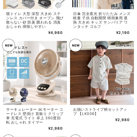
猫トイレ 大型 深型 大きめ ステ
日傘 完全遮光 折りたたみ メンズ
ンレス カバー付き オープン 飛び
軽量 子供 自動開閉 晴雨兼用 遮
散らない 砂 防臭 囲われる 消臭
熱 大きめ キッズ サンバリア ワ
おしゃれ 掃除しやすい
ンタッチ ゴルフ
¥4,980
¥2,190
サーキュレーター dcモーター コ
お揃いストライプ柄セットアッ
ードレス 壁掛け 首振り クリップ
プ 【LK006】
車 充電式 ライト 卓上 360度回
¥2,980
転 おしゃれ タイマー
¥2,980