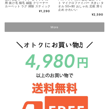
用 抜け毛 猫毛 絨毯 クリーナー
ト マイクロファイバー 大きい タ
カーペット ラグ 掃除 スティック
オル 50×80 おしゃれ 北欧 滑り
止め かわいい
¥1,290
¥2,590
More