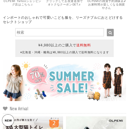
OLPEMI Yahooショッピン
クリックしてお友達追加で
OLPEMIの雑貨予約姉妹店♪
グ店はこちら♫
オトクなクーポンGET♬
お家時間が楽しくなる雑貨
やさん
インポートのおしゃれで可愛いこども服を、リーズナブルにおとどけする
セレクトショップ
¥4,980以上のご購入で
送料無料
※北海道・沖縄・離島は¥6,980以上の購入で送料無料になります
New Arrival