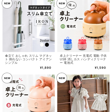
傘立て おしゃれ スリム マグネッ
卓上クリーナー 充電式 電動 子供
ト 倒れない コンパクト アイアン
USB 消しカス ハンディクリーナ
シンプル
ー 電池式
¥1,890
¥1,590