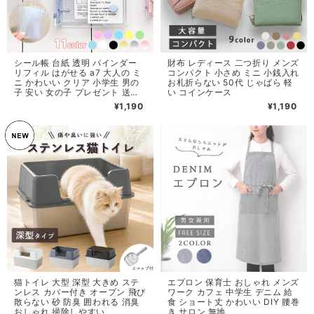
シール帳 台紙 透明 バインダー
財布 レディース 二つ折り メンズ
リフィル はがせる a7 大人の ミ
コンパクト 小さめ ミニ 小銭入れ
ニ かわいい クリア 小学生 男の
お札折らない 50代 じゃばら 軽
子 安い 女の子 プレゼント 送料
い コインケース
無料
¥1,190
¥1,190
猫トイレ 大型 深型 大きめ ステ
エプロン 保育士 おしゃれ メンズ
ンレス カバー付き オープン 飛び
ワーク カフェ 中学生 デニム 給
散らない 砂 防臭 囲われる 消臭
食 ショート丈 かわいい DIY 腰巻
おしゃれ 掃除しやすい
き サロン 無地