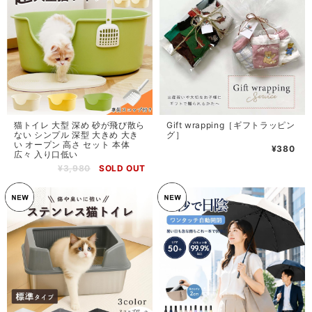
猫トイレ 大型 深め 砂が飛び散ら
Gift wrapping［ギフトラッピン
ない シンプル 深型 大きめ 大き
グ］
い オープン 高さ セット 本体
¥380
広々 入り口低い
¥3,980
SOLD OUT