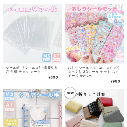
シール帳 リフィル a7 m5 5穴 6
おしりシール ぷにぷに ぷくぷく
穴 台紙 チェキ カード
ぷっくり 3Dシール セット スク
イーズ かわいい
¥690
¥980