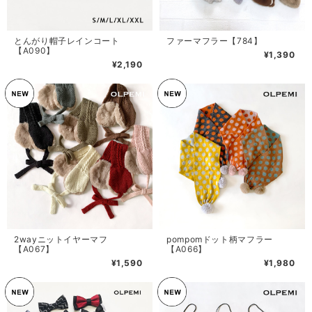
とんがり帽子レインコート
ファーマフラー【784】
【A090】
¥1,390
¥2,190
2wayニットイヤーマフ
pompomドット柄マフラー
【A067】
【A066】
¥1,590
¥1,980