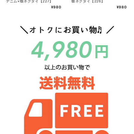
デニム×蝶ネクタイ【227】
蝶ネクタイ【226】
¥980
¥980