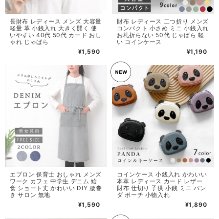
長財布 レディース メンズ 大容量
財布 レディース 二つ折り メンズ
軽量 革 小銭入れ 大きく開く 使
コンパクト 小さめ ミニ 小銭入れ
いやすい 40代 50代 カード おし
お札折らない 50代 じゃばら 軽
ゃれ じゃばら
い コインケース
¥1,590
¥1,190
エプロン 保育士 おしゃれ メンズ
コインケース 小銭入れ かわいい
ワーク カフェ 中学生 デニム 給
本革 レディース カード レザー
食 ショート丈 かわいい DIY 腰巻
財布 仕切り 子供 小銭 ミニ パン
き サロン 無地
ダ ポーチ 小物入れ
¥1,590
¥1,890