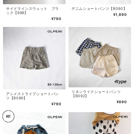
サイドラインスウェット ブラ
デニムショートパンツ【B090】
ック【698】
¥1,890
¥790
リネンライクショートパンツ
アシメストライプショートパン
【B092】
ツ【B089】
¥890
¥790