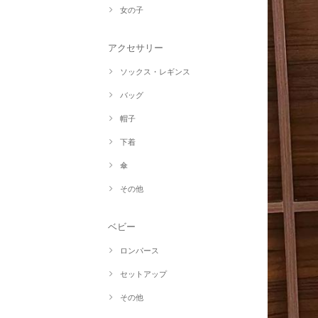
女の子
アクセサリー
ソックス・レギンス
バッグ
帽子
下着
傘
その他
ベビー
ロンパース
セットアップ
その他