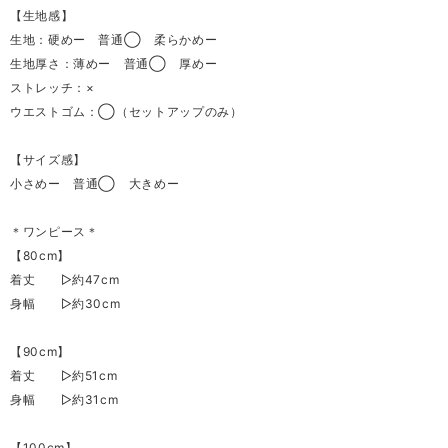
【生地感】
生地：硬めー 普通◯ 柔らかめー
生地厚さ：薄めー 普通◯ 厚めー
ストレッチ：×
ウエストゴム：◯（セットアップのみ）
【サイズ感】
小さめー 普通◯ 大きめー
＊ワンピース＊
【80cm】
着丈 ▷約47cm
身幅 ▷約30cm
【90cm】
着丈 ▷約51cm
身幅 ▷約31cm
【100cm】