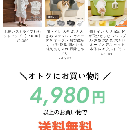
お揃いストライプ柄セ
猫トイレ 大型 深型 大
猫トイレ 大型 深め 砂
ットアップ 【LK006】
きめ ステンレス カバー
が飛び散らない シンプ
付き オープン 飛び散ら
ル 深型 大きめ 大きい
¥2,980
ない 砂 防臭 囲われる
オープン 高さ セット
消臭 おしゃれ 掃除しや
本体 広々 入り口低い
すい
¥3,980
¥4,980