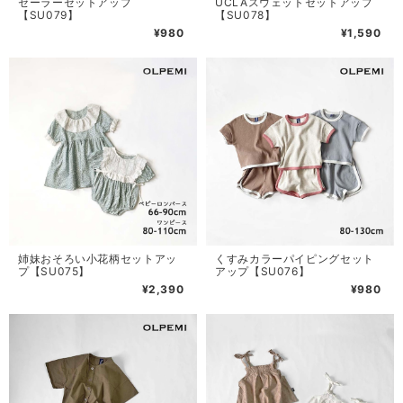
セーラーセットアップ
UCLAスウェットセットアップ
【SU079】
【SU078】
¥980
¥1,590
姉妹おそろい小花柄セットアッ
くすみカラーパイピングセット
プ【SU075】
アップ【SU076】
¥2,390
¥980