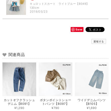
キュロットスカート ライトブルー【B049】
130cm
2019/05/23
Save
通報する
関連商品
カットオフクラッシュ
ボタンポイントショー
ワイドデニムパンツ
デニム【B091】
トパンツ【B097】
【B105】
¥1,290
¥790
¥1,690