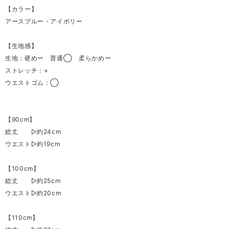
【カラー】
アースブルー・アイボリー
【生地感】
生地：硬めー 普通◯ 柔らかめー
ストレッチ：×
ウエストゴム：◯
【90cm】
総丈 ▷約24cm
ウエスト▷約19cm
【100cm】
総丈 ▷約25cm
ウエスト▷約20cm
【110cm】