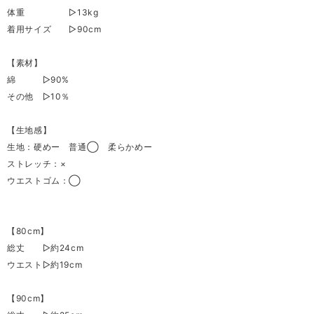
体重 ▷13kg
着用サイズ ▷90cm
【素材】
綿 ▷90%
その他 ▷10％
【生地感】
生地：硬めー 普通◯ 柔らかめー
ストレッチ：×
ウエストゴム：◯
【80cm】
総丈 ▷約24cm
ウエスト▷約19cm
【90cm】