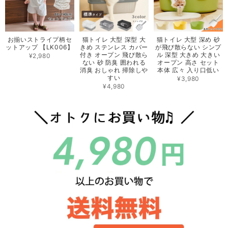
お揃いストライプ柄セ
猫トイレ 大型 深型 大
猫トイレ 大型 深め 砂
ットアップ 【LK006】
きめ ステンレス カバー
が飛び散らない シンプ
付き オープン 飛び散ら
ル 深型 大きめ 大きい
¥2,980
ない 砂 防臭 囲われる
オープン 高さ セット
消臭 おしゃれ 掃除しや
本体 広々 入り口低い
すい
¥3,980
¥4,980