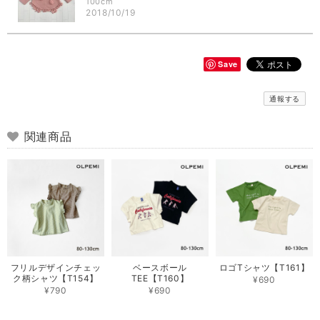
100cm
2018/10/19
Save
通報する
関連商品
フリルデザインチェッ
ベースボール
ロゴTシャツ【T161】
ク柄シャツ【T154】
TEE【T160】
¥690
¥790
¥690