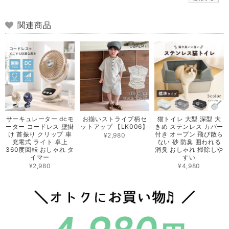
関連商品
サーキュレーター dcモ
お揃いストライプ柄セ
猫トイレ 大型 深型 大
ーター コードレス 壁掛
ットアップ 【LK006】
きめ ステンレス カバー
け 首振り クリップ 車
付き オープン 飛び散ら
¥2,980
充電式 ライト 卓上
ない 砂 防臭 囲われる
360度回転 おしゃれ タ
消臭 おしゃれ 掃除しや
イマー
すい
¥2,980
¥4,980