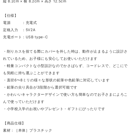
縦 8.2cm × 横 8.2cm × 高さ 12.5cm
【仕様】
電源 ：充電式
定格入力 ：5V2A
充電ポート：USB type-C
・削りカスを捨てる際にカバーを外した時は、動作が止まるように設計さ
れているため、お子様にも安心してお使いいただけます
・軽量コンパクトな小型設計なのでかさばらず、コードレスで、どこにで
も気軽に持ち運ぶことができます
・直径6〜8ミリの様々な形状の鉛筆や色鉛筆に対応しています
・鉛筆の尖り具合が3段階から選択可能です
・かわいいキャラクターデザインで使い方も簡単なのでお子さまによろこ
んで使っていただけます
・小学校入学のお祝いやプレゼント・ギフトにぴったりです
【商品仕様】
素材：［本体］プラスチック