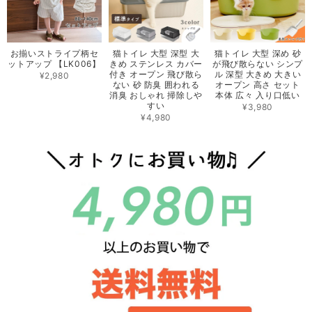
お揃いストライプ柄セ
猫トイレ 大型 深型 大
猫トイレ 大型 深め 砂
ットアップ 【LK006】
きめ ステンレス カバー
が飛び散らない シンプ
付き オープン 飛び散ら
ル 深型 大きめ 大きい
¥2,980
ない 砂 防臭 囲われる
オープン 高さ セット
消臭 おしゃれ 掃除しや
本体 広々 入り口低い
すい
¥3,980
¥4,980