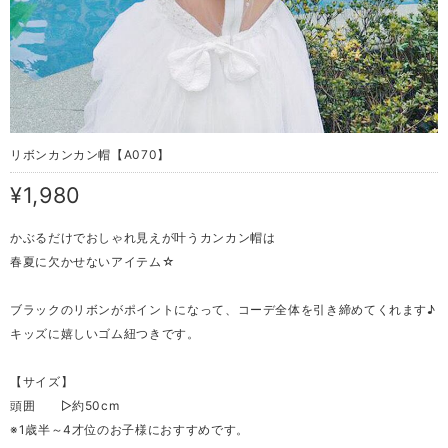
リボンカンカン帽【A070】
¥1,980
かぶるだけでおしゃれ見えが叶うカンカン帽は
春夏に欠かせないアイテム☆
ブラックのリボンがポイントになって、コーデ全体を引き締めてくれます♪
キッズに嬉しいゴム紐つきです。
【サイズ】
頭囲 ▷約50cm
※1歳半～4才位のお子様におすすめです。