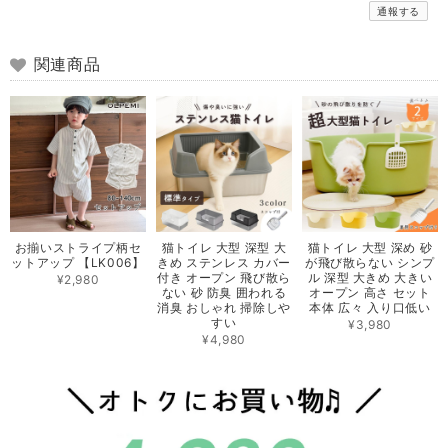
通報する
関連商品
お揃いストライプ柄セ
猫トイレ 大型 深型 大
猫トイレ 大型 深め 砂
ットアップ 【LK006】
きめ ステンレス カバー
が飛び散らない シンプ
付き オープン 飛び散ら
ル 深型 大きめ 大きい
¥2,980
ない 砂 防臭 囲われる
オープン 高さ セット
消臭 おしゃれ 掃除しや
本体 広々 入り口低い
すい
¥3,980
¥4,980