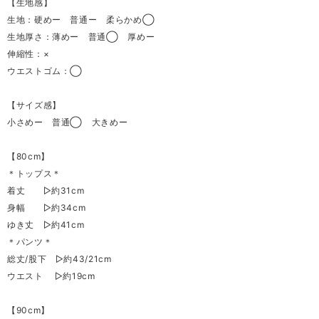
【生地感】
生地：硬めー 普通ー 柔らかめ◯
生地厚さ：薄めー 普通◯ 厚めー
伸縮性：×
ウエストゴム：◯
【サイズ感】
小さめー 普通◯ 大きめー
【80cm】
＊トップス＊
着丈 ▷約31cm
身幅 ▷約34cm
ゆき丈 ▷約41cm
＊パンツ＊
総丈/股下 ▷約43/21cm
ウエスト ▷約19cm
【90cm】