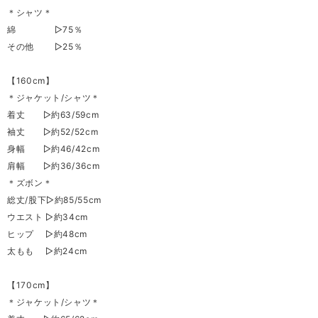
＊シャツ＊
綿 ▷75％
その他 ▷25％
【160cm】
＊ジャケット/シャツ＊
着丈 ▷約63/59cm
袖丈 ▷約52/52cm
身幅 ▷約46/42cm
肩幅 ▷約36/36cm
＊ズボン＊
総丈/股下▷約85/55cm
ウエスト ▷約34cm
ヒップ ▷約48cm
太もも ▷約24cm
【170cm】
＊ジャケット/シャツ＊