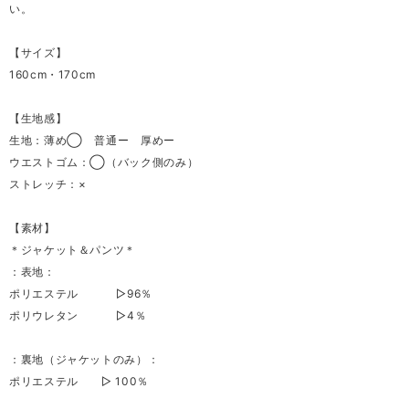
い。
【サイズ】
160cm・170cm
【生地感】
生地：薄め◯ 普通ー 厚めー
ウエストゴム：◯（バック側のみ）
ストレッチ：×
【素材】
＊ジャケット＆パンツ＊
：表地：
ポリエステル ▷96％
ポリウレタン ▷4％
：裏地（ジャケットのみ）：
ポリエステル ▷ 100％