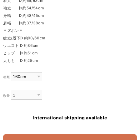
着丈 ▷約65/62cm
袖丈 ▷約54/54cm
身幅 ▷約48/45cm
肩幅 ▷約37/38cm
＊ズボン＊
総丈/股下▷約90/60cm
ウエスト ▷約36cm
ヒップ ▷約51cm
太もも ▷約25cm
種類
数量
International shipping available