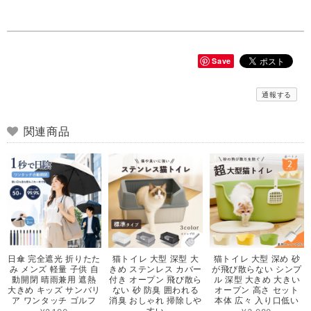
Save
通報する
関連商品
日傘 完全遮光 折りたた
猫トイレ 大型 深型 大
猫トイレ 大型 深め 砂
み メンズ 軽量 子供 自
きめ ステンレス カバー
が飛び散らない シンプ
動開閉 晴雨兼用 遮熱
付き オープン 飛び散ら
ル 深型 大きめ 大きい
大きめ キッズ サンバリ
ない 砂 防臭 囲われる
オープン 高さ セット
ア ワンタッチ ゴルフ
消臭 おしゃれ 掃除しや
本体 広々 入り口低い
すい