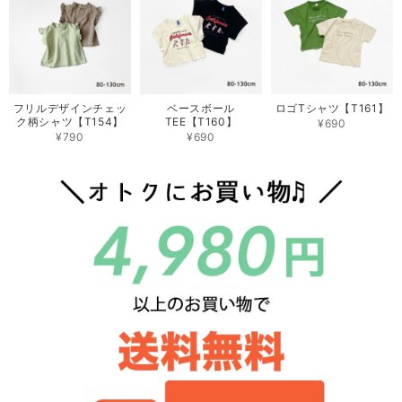
フリルデザインチェッ
ベースボール
ロゴTシャツ【T161】
ク柄シャツ【T154】
TEE【T160】
¥690
¥790
¥690