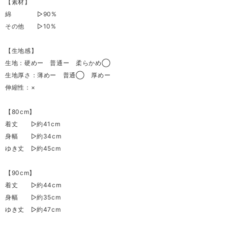
【素材】
綿 ▷90%
その他 ▷10%
【生地感】
生地：硬めー 普通ー 柔らかめ◯
生地厚さ：薄めー 普通◯ 厚めー
伸縮性：×
【80cm】
着丈 ▷約41cm
身幅 ▷約34cm
ゆき丈 ▷約45cm
【90cm】
着丈 ▷約44cm
身幅 ▷約35cm
ゆき丈 ▷約47cm