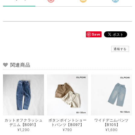
Save
通報する
関連商品
カットオフクラッシュ
ボタンポイントショー
ワイドデニムパンツ
デニム【B091】
トパンツ【B097】
【B105】
¥1,290
¥790
¥1,690