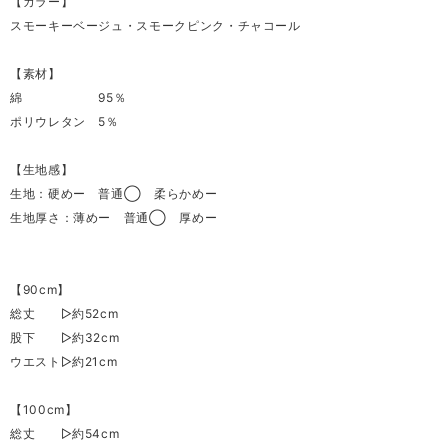
【カラー】
スモーキーベージュ・スモークピンク・チャコール
【素材】
綿 95％
ポリウレタン 5％
【生地感】
生地：硬めー 普通◯ 柔らかめー
生地厚さ：薄めー 普通◯ 厚めー
【90cm】
総丈 ▷約52cm
股下 ▷約32cm
ウエスト▷約21cm
【100cm】
総丈 ▷約54cm