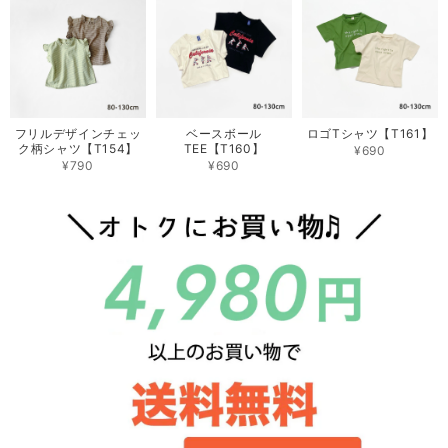
フリルデザインチェッ
ベースボール
ロゴTシャツ【T161】
ク柄シャツ【T154】
TEE【T160】
¥690
¥790
¥690