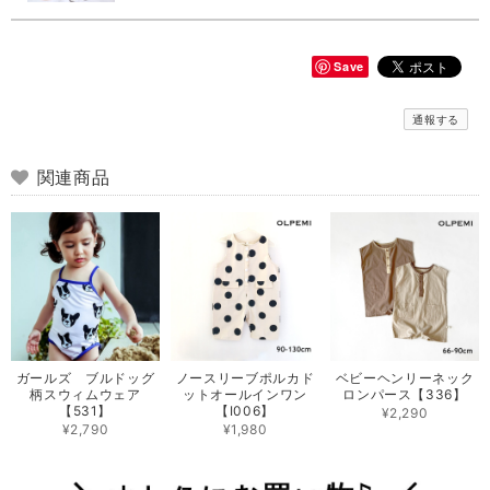
Save
通報する
関連商品
ガールズ ブルドッグ
ノースリーブポルカド
ベビーヘンリーネック
柄スウィムウェア
ットオールインワン
ロンパース【336】
【531】
【I006】
¥2,290
¥2,790
¥1,980